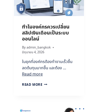
เ
อ
ก
ส
า
ทำไมองค์กรควรเปลี่ยน
ร
สลิปเงินเดือนเป็นระบบ
I
S
ออนไลน์
O
:
By
admin_bangkok
มี
มิถุนายน 4, 2026
ค
ในยุคที่องค์กรต้องทำงานเร็วขึ้น
ว
า
ลดต้นทุนมากขึ้น และต้อง …
ม
Read more
ป
ล
ทำ
READ MORE
อ
ไ
ด
ม
ภั
อ
ย
ง
ป้
ค์
อ