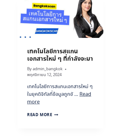
ก
ง
ร
กั
ค
น
ว
ข้
ร
อ
เ
มู
ป
ล
ลี่
รั่
เทคโนโลยีการสแกน
ย
ว
เอกสารใหม่ ๆ ที่กำลังจะมา
น
ไ
ส
ห
By
admin_bangkok
ลิ
ล
พฤศจิกายน 12, 2024
ป
อ
เ
ย่
เทคโนโลยีการสแกนเอกสารใหม่ ๆ
งิ
า
ในยุคดิจิทัลที่ข้อมูลถูกขั …
Read
น
ง
เ
more
ไ
ดื
ร
อ
เ
READ MORE
?
น
ท
เ
ค
ป็
โ
น