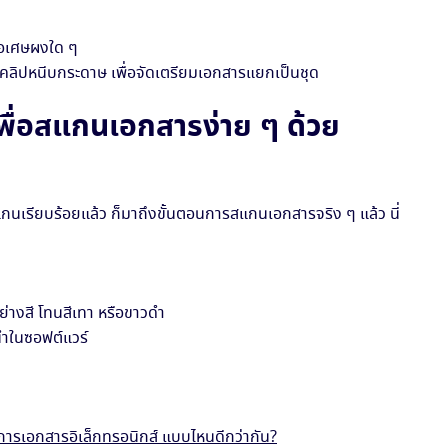
รือเศษผงใด ๆ
ลิปหนีบกระดาษ เพื่อจัดเตรียมเอกสารแยกเป็นชุด
พื่อสแกนเอกสารง่าย ๆ ด้วย
แกนเรียบร้อยแล้ว ก็มาถึงขั้นตอนการสแกนเอกสารจริง ๆ แล้ว นี่
่างสี โทนสีเทา หรือขาวดำ
ำในซอฟต์แวร์
ารเอกสารอิเล็กทรอนิกส์ แบบไหนดีกว่ากัน?