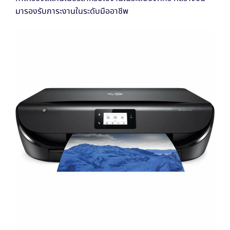
มารองรับภาระงานในระดับมืออาชีพ