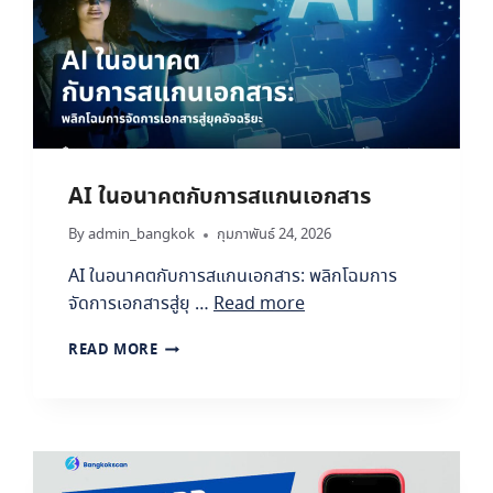
ม
เ
อ
ก
ส
า
ร
I
S
AI ในอนาคตกับการสแกนเอกสาร
O
:
By
admin_bangkok
กุมภาพันธ์ 24, 2026
มี
ค
AI ในอนาคตกับการสแกนเอกสาร: พลิกโฉมการ
ว
จัดการเอกสารสู่ยุ …
Read more
า
ม
A
READ MORE
ป
I
ล
ใ
อ
น
ด
อ
ภั
น
ย
า
ป้