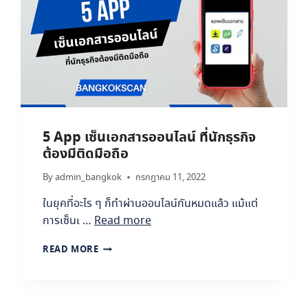
ค
อ
ต
ง
กั
กั
บ
น
ก
ข้
า
อ
ร
มู
ส
ล
แ
รั่
ก
5 App เซ็นเอกสารออนไลน์ ที่นักธุรกิจ
ว
น
ไ
ต้องมีติดมือถือ
เ
ห
อ
ล
By
admin_bangkok
กรกฎาคม 11, 2022
ก
อ
ส
ในยุคที่อะไร ๆ ก็ทำผ่านออนไลน์กันหมดแล้ว แม้แต่
ย่
า
า
การเซ็นเ …
Read more
ร
ง
ไ
5
READ MORE
ร
A
?
P
P
เ