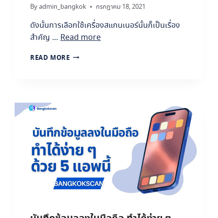
า
By
admin_bangkok
กรกฎาคม 18, 2021
ร
กั
ดังนั้นการเลือกใช้เครื่องสแกนเนอร์นั้นก็เป็นเรื่อง
บ
สำคัญ …
Read more
O
U
วิ
READ MORE
T
ธี
S
ที่
O
จ
U
ะ
R
ทำ
C
ใ
E
ห้
อ
ดี
ง
อ
ค์
ย่
ก
า
ร
ง
ข
ไ
อ
ร
ง
?
คุ