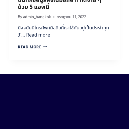
บันทึกข้อมูลลงในมือถือ ทำได้ง่าย ๆ
ณ
ด้วย 5 แอพนี้
ไ
ด้
By
admin_bangkok
กรกฎาคม 11, 2022
ป
ร
ปัจจุบันนี้โทรศัพท์มือถือที่เราใช้กันอยู่เป็นประจำทุก
ะ
วั …
Read more
โ
ย
บั
READ MORE
ช
น
น์
ทึ
จ
ก
า
ข้
ก
อ
เ
มู
ค
ล
รื่
ล
อ
ง
ง
ใ
ส
น
แ
มื
ก
อ
น
© 2026 BangkokScan
• Built with
GeneratePress
ถื
เ