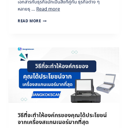
เอกสารกับธุรกิจมักเป็นสิ่งที่คู่กัน ธุรกิจต่าง ๆ
หลายธุ …
Read more
เ
READ MORE
ลื
อ
ก
ใ
ช้
บ
ริ
ก
า
ร
ส
แ
ก
น
เ
อ
วิธีที่จะทำให้องค์กรของคุณได้ประโยชน์
ก
จากเครื่องสแกนเนอร์มากที่สุด
ส