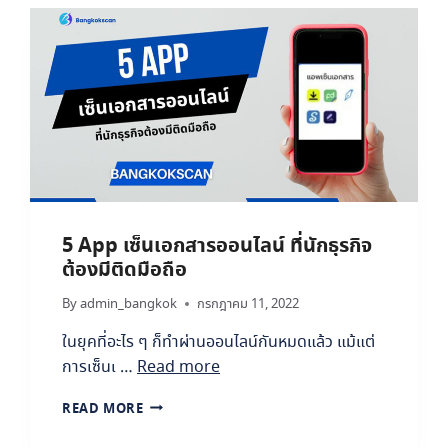
ค์
ก
ร
ค
ว
ร
เ
ป
ลี่
ย
น
ส
5 App เซ็นเอกสารออนไลน์ ที่นักธุรกิจ
ลิ
ต้องมีติดมือถือ
ป
เ
By
admin_bangkok
กรกฎาคม 11, 2022
งิ
น
ในยุคที่อะไร ๆ ก็ทำผ่านออนไลน์กันหมดแล้ว แม้แต่
เ
การเซ็นเ …
Read more
ดื
อ
5
READ MORE
น
A
เ
P