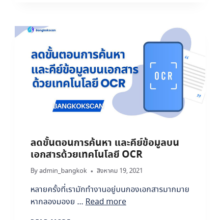
ป็
P
น
เ
ร
ซ็
ะ
น
บ
เ
บ
อ
อ
ก
อ
ส
น
า
ไ
ร
ล
อ
น์
อ
น
ไ
ลดขั้นตอนการค้นหา และคีย์ข้อมูลบน
ล
เอกสารด้วยเทคโนโลยี OCR
น์
ที่
By
admin_bangkok
สิงหาคม 19, 2021
นั
ก
หลายครั้งที่เรามักทำงานอยู่บนกองเอกสารมากมาย
ธุ
หากลองมองย …
Read more
ร
กิ